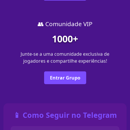
👥 Comunidade VIP
1000+
Junte-se a uma comunidade exclusiva de
jogadores e compartilhe experiências!
Entrar Grupo
📱 Como Seguir no Telegram