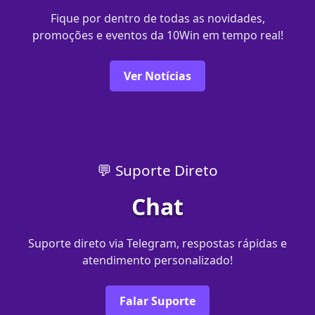
Fique por dentro de todas as novidades,
promoções e eventos da 10Win em tempo real!
Ver Notícias
💬 Suporte Direto
Chat
Suporte direto via Telegram, respostas rápidas e
atendimento personalizado!
Falar Suporte