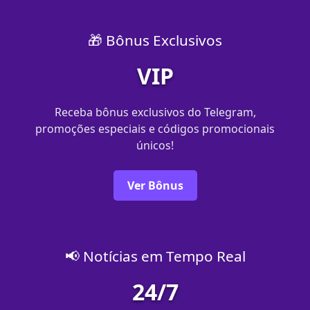
🎁 Bônus Exclusivos
VIP
Receba bônus exclusivos do Telegram,
promoções especiais e códigos promocionais
únicos!
Ver Bônus
📢 Notícias em Tempo Real
24/7