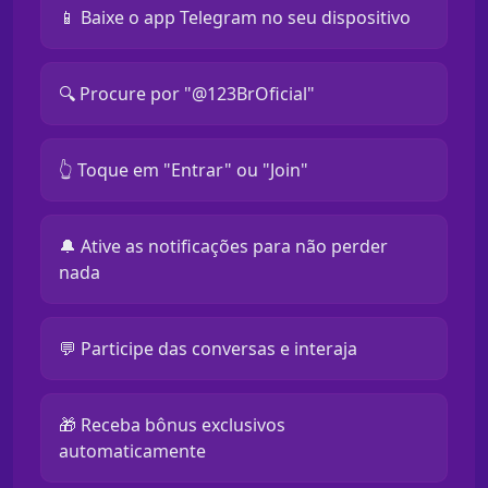
📱 Baixe o app Telegram no seu dispositivo
🔍 Procure por "@123BrOficial"
👆 Toque em "Entrar" ou "Join"
🔔 Ative as notificações para não perder
nada
💬 Participe das conversas e interaja
🎁 Receba bônus exclusivos
automaticamente