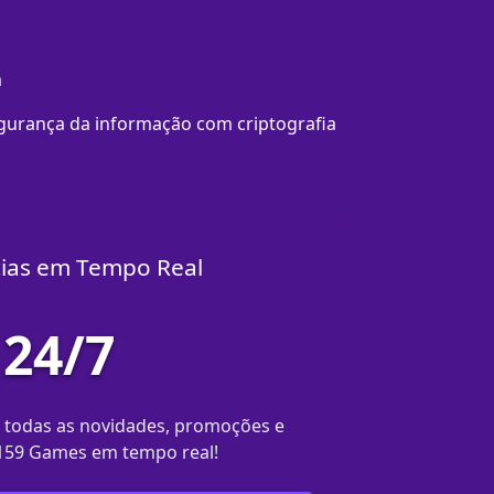
m
egurança da informação com criptografia
cias em Tempo Real
24/7
e todas as novidades, promoções e
159 Games em tempo real!