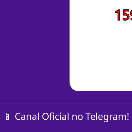
📱 Canal Oficial no Telegram!