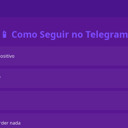
📱 Como Seguir no Telegram
ositivo
"
erder nada