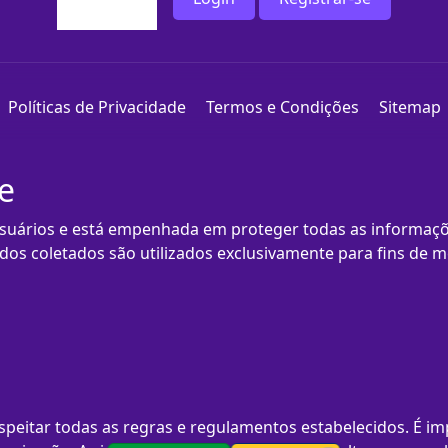
Políticas de Privacidade
Termos e Condições
Sitemap
de
 usuários e está empenhada em proteger todas as informaçõ
os coletados são utilizados exclusivamente para fins de m
eitar todas as regras e regulamentos estabelecidos. É im