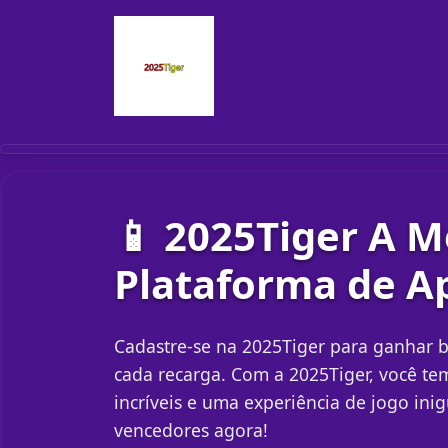
📱 2025Tiger A M
Plataforma de A
Cadastre-se na 2025Tiger para ganhar 
cada recarga. Com a 2025Tiger, você t
incríveis e uma experiência de jogo inig
vencedores agora!