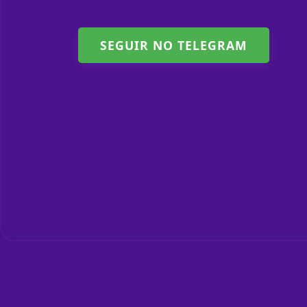
SEGUIR NO TELEGRAM