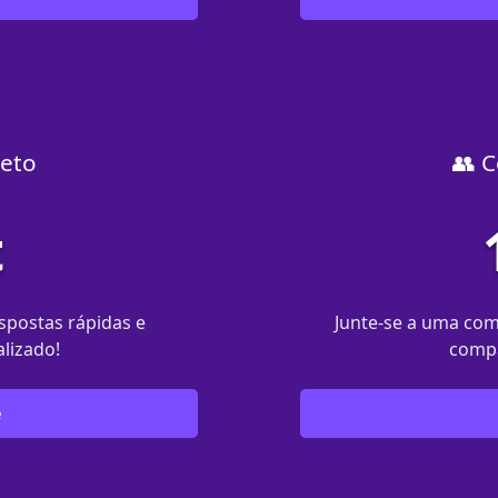
reto
👥 
t
espostas rápidas e
Junte-se a uma com
lizado!
compa
e