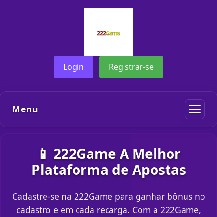
Login
Registrar-se
Menu
📱 222Game A Melhor
Plataforma de Apostas
Cadastre-se na 222Game para ganhar bônus no
cadastro e em cada recarga. Com a 222Game,