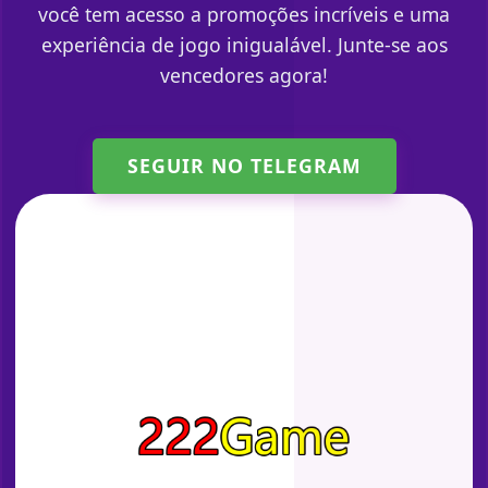
você tem acesso a promoções incríveis e uma
experiência de jogo inigualável. Junte-se aos
vencedores agora!
SEGUIR NO TELEGRAM