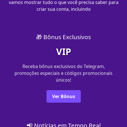
vamos mostrar tudo o que você precisa saber para
criar sua conta, incluindo
🎁 Bônus Exclusivos
VIP
Receba bônus exclusivos do Telegram,
promoções especiais e códigos promocionais
únicos!
Ver Bônus
📢 Notícias em Tempo Real