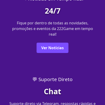
24/7
Fique por dentro de todas as novidades,
promoções e eventos da 222Game em tempo
real!
Ver Notícias
💬 Suporte Direto
Chat
Suporte direto via Telegram, respostas rápidas e