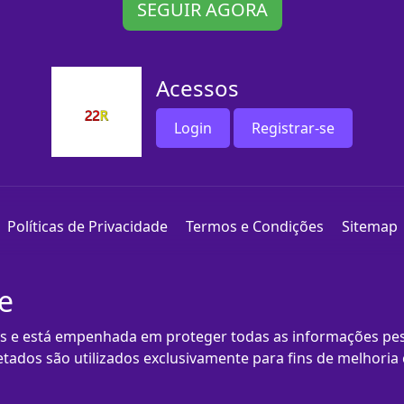
SEGUIR AGORA
Acessos
Login
Registrar-se
Políticas de Privacidade
Termos e Condições
Sitemap
de
ios e está empenhada em proteger todas as informações pe
tados são utilizados exclusivamente para fins de melhoria