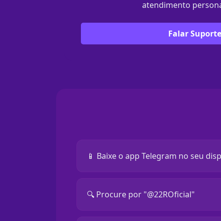
atendimento persona
Falar Suport
📱 Baixe o app Telegram no seu disp
🔍 Procure por "@22ROficial"