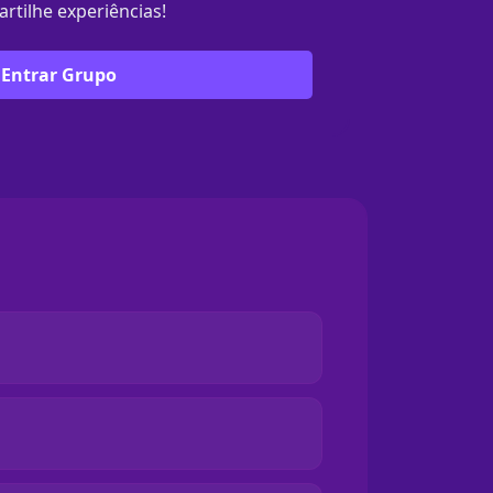
rtilhe experiências!
Entrar Grupo