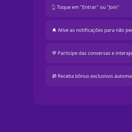
👆 Toque em "Entrar" ou "Join"
🔔 Ative as notificações para não p
💬 Participe das conversas e interaj
🎁 Receba bônus exclusivos autom