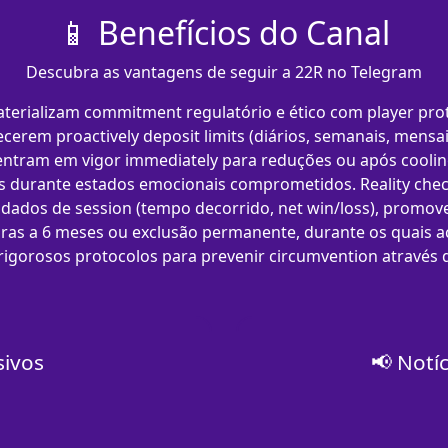
📱 Benefícios do Canal
Descubra as vantagens de seguir a 22R no Telegram
terializam commitment regulatório e ético com player prot
rem proactively deposit limits (diários, semanais, mensais)
s entram em vigor immediately para reduções ou após coolin
s durante estados emocionais comprometidos. Reality che
 dados de session (tempo decorrido, net win/loss), promov
ras a 6 meses ou exclusão permanente, durante os quais 
gorosos protocolos para prevenir circumvention através de
sivos
📢 Notí