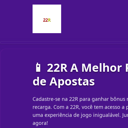
📱 22R A Melhor
de Apostas
Cadastre-se na 22R para ganhar bônus 
recarga. Com a 22R, você tem acesso a 
uma experiência de jogo inigualável. J
agora!