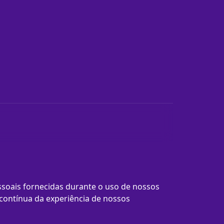
ssoais fornecidas durante o uso de nossos
 contínua da experiência de nossos