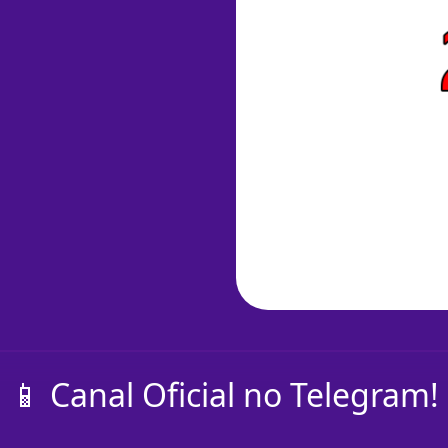
📱 Canal Oficial no Telegram!