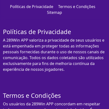
Políticas de Privacidade
Termos e Condições
Sitemap
Políticas de Privacidade
A 289Win APP valoriza a privacidade de seus usuários e
está empenhada em proteger todas as informações
pessoais fornecidas durante o uso de nossos canais de
comunicação. Todos os dados coletados são utilizados
exclusivamente para fins de melhoria contínua da
experiência de nossos jogadores.
Termos e Condições
Os usuários da 289Win APP concordam em respeitar