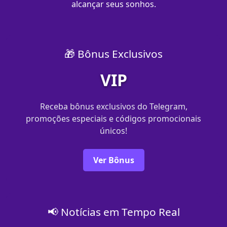
alcançar seus sonhos.
🎁 Bônus Exclusivos
VIP
Receba bônus exclusivos do Telegram,
promoções especiais e códigos promocionais
únicos!
Ver Bônus
📢 Notícias em Tempo Real