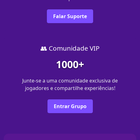
Falar Suporte
👥 Comunidade VIP
1000+
Junte-se a uma comunidade exclusiva de
jogadores e compartilhe experiências!
Entrar Grupo