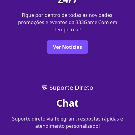
Fique por dentro de todas as novidades,
promoções e eventos da 333Game.Com em
tempo real!
Ver Notícias
💬 Suporte Direto
Chat
Suporte direto via Telegram, respostas rápidas e
atendimento personalizado!