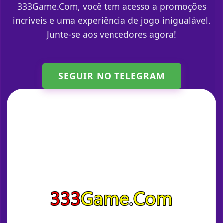
333Game.Com, você tem acesso a promoções
incríveis e uma experiência de jogo inigualável.
Junte-se aos vencedores agora!
SEGUIR NO TELEGRAM