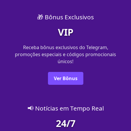
🎁 Bônus Exclusivos
VIP
Receba bônus exclusivos do Telegram,
promoções especiais e códigos promocionais
únicos!
Ver Bônus
📢 Notícias em Tempo Real
24/7