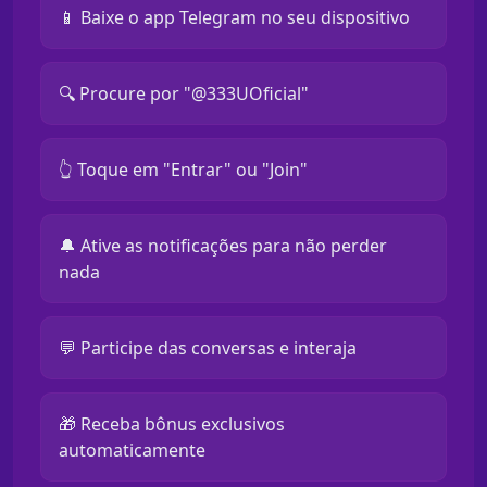
📱 Baixe o app Telegram no seu dispositivo
🔍 Procure por "@333UOficial"
👆 Toque em "Entrar" ou "Join"
🔔 Ative as notificações para não perder
nada
💬 Participe das conversas e interaja
🎁 Receba bônus exclusivos
automaticamente