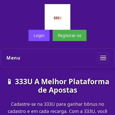
Login
Registrar-se
Menu
📱 333U A Melhor Plataforma
de Apostas
Cadastre-se na 333U para ganhar bônus no
cadastro e em cada recarga. Com a 333U, você