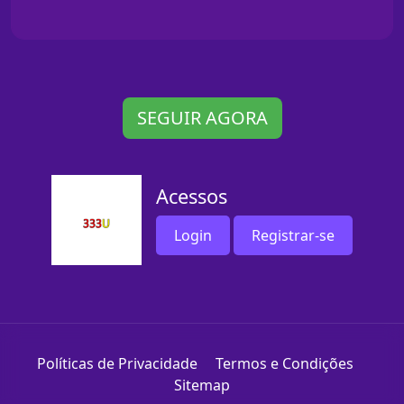
SEGUIR AGORA
Acessos
Login
Registrar-se
Políticas de Privacidade
Termos e Condições
Sitemap