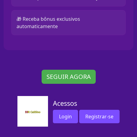
🎁 Receba bônus exclusivos
automaticamente
SEGUIR AGORA
Acessos
Login
Registrar-se