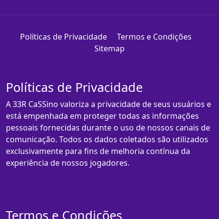
Políticas de Privacidade
Termos e Condições
Sitemap
Políticas de Privacidade
A 33R CaSSino valoriza a privacidade de seus usuários e
está empenhada em proteger todas as informações
pessoais fornecidas durante o uso de nossos canais de
comunicação. Todos os dados coletados são utilizados
exclusivamente para fins de melhoria contínua da
experiência de nossos jogadores.
Termos e Condições