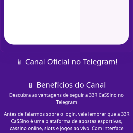
📱 Canal Oficial no Telegram!
📱 Benefícios do Canal
Descubra as vantagens de seguir a 33R CaSSino no
Telegram
Antes de falarmos sobre o login, vale lembrar que a 33R
CaSSino é uma plataforma de apostas esportivas,
cassino online, slots e jogos ao vivo. Com interface