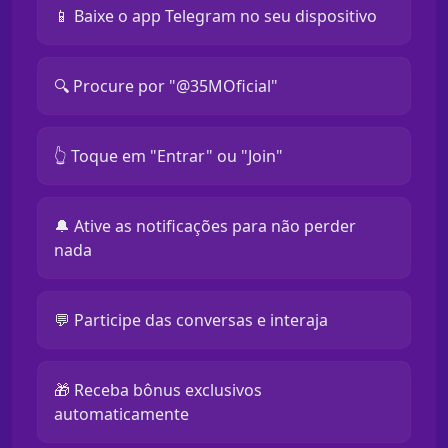
📱 Baixe o app Telegram no seu dispositivo
🔍 Procure por "@35MOficial"
👆 Toque em "Entrar" ou "Join"
🔔 Ative as notificações para não perder
nada
💬 Participe das conversas e interaja
🎁 Receba bônus exclusivos
automaticamente