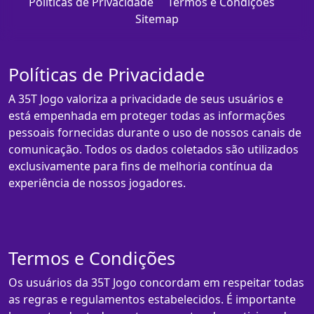
Políticas de Privacidade
Termos e Condições
Sitemap
Políticas de Privacidade
A 35T Jogo valoriza a privacidade de seus usuários e
está empenhada em proteger todas as informações
pessoais fornecidas durante o uso de nossos canais de
comunicação. Todos os dados coletados são utilizados
exclusivamente para fins de melhoria contínua da
experiência de nossos jogadores.
Termos e Condições
Os usuários da 35T Jogo concordam em respeitar todas
as regras e regulamentos estabelecidos. É importante