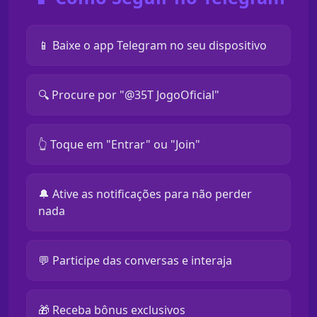
📱 Baixe o app Telegram no seu dispositivo
🔍 Procure por "@35T JogoOficial"
👆 Toque em "Entrar" ou "Join"
🔔 Ative as notificações para não perder
nada
💬 Participe das conversas e interaja
🎁 Receba bônus exclusivos