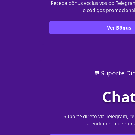
Receba bônus exclusivos do Telegra
e códigos promocionai
Ver Bônus
💬 Suporte Di
Cha
Suporte direto via Telegram, r
atendimento persona