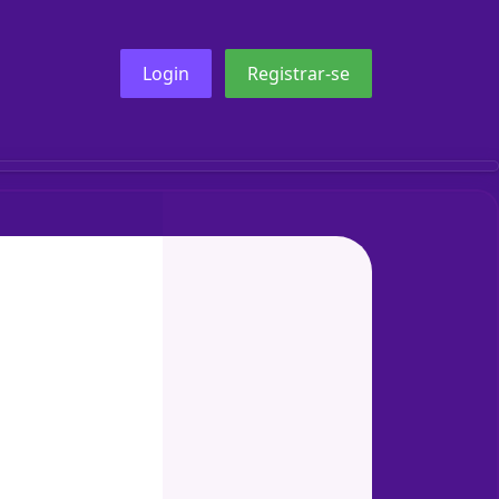
Login
Registrar-se