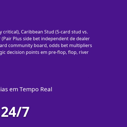
critical), Caribbean Stud (5-card stud vs.
(Pair Plus side bet independent de dealer
card community board, odds bet multipliers
ic decision points em pre-flop, flop, river
cias em Tempo Real
24/7