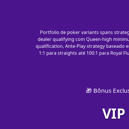
Portfolio de poker variants spans strateg
dealer qualifying com Queen-high minimum
qualification, Ante-Play strategy baseado
1:1 para straights até 100:1 para Royal Fl
🎁 Bônus Exclu
VIP