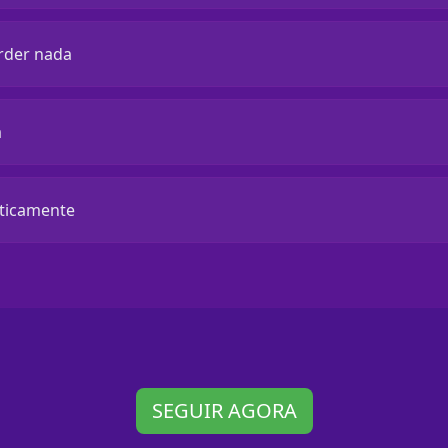
erder nada
a
aticamente
SEGUIR AGORA