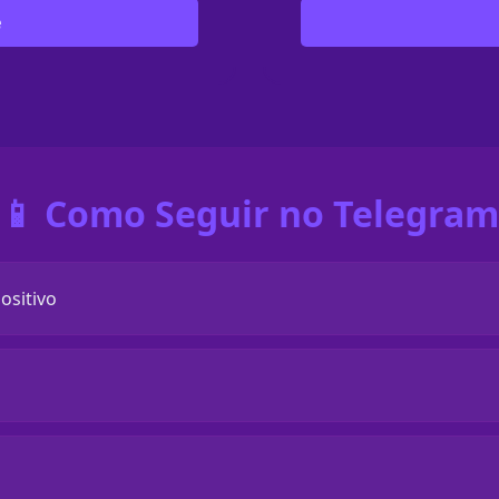
e
📱 Como Seguir no Telegram
ositivo