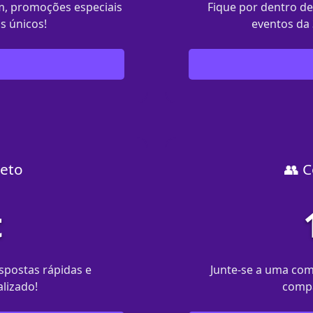
m, promoções especiais
Fique por dentro d
s únicos!
eventos da 
reto
👥 
t
espostas rápidas e
Junte-se a uma com
lizado!
compa