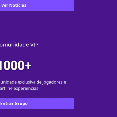
Ver Notícias
Comunidade VIP
1000+
unidade exclusiva de jogadores e
rtilhe experiências!
Entrar Grupo