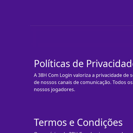
Políticas de Privacida
A 38H Com Login valoriza a privacidade de
de nossos canais de comunicação. Todos os 
nossos jogadores.
Termos e Condições