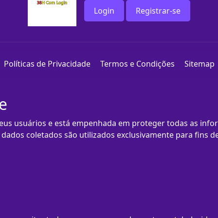
Login
Registrar-se
Políticas de Privacidade
Termos e Condições
Sitemap
de
 seus usuários e está empenhada em proteger todas as info
dados coletados são utilizados exclusivamente para fins d