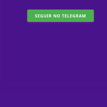
SEGUIR NO TELEGRAM