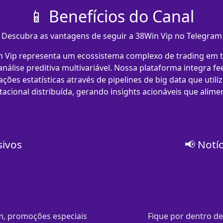
📱 Benefícios do Canal
Descubra as vantagens de seguir a 38Win Vip no Telegram
n Vip representa um ecossistema complexo de trading em
 análise preditiva multivariável. Nossa plataforma integra 
ções estatísticas através de pipelines de big data que ut
tacional distribuída, gerando insights acionáveis que alim
sivos
📢 Notí
m, promoções especiais
Fique por dentro d