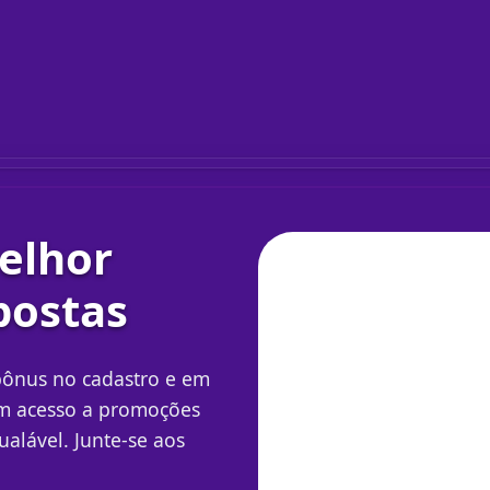
elhor
postas
bônus no cadastro e em
em acesso a promoções
ualável. Junte-se aos