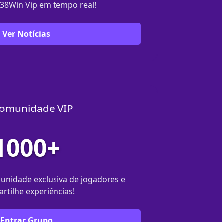
 38Win Vip em tempo real!
Ver Notícias
Comunidade VIP
1000+
unidade exclusiva de jogadores e
rtilhe experiências!
Entrar Grupo