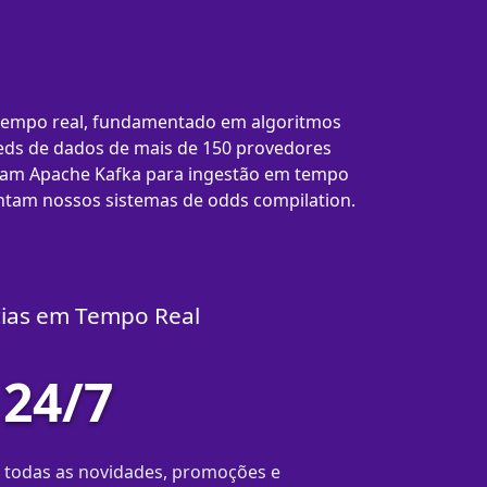
 tempo real, fundamentado em algoritmos
feeds de dados de mais de 150 provedores
ilizam Apache Kafka para ingestão em tempo
entam nossos sistemas de odds compilation.
cias em Tempo Real
24/7
e todas as novidades, promoções e