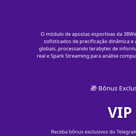
O módulo de apostas esportivas da 38Wi
sofisticados de precificação dinâmica e
globais, processando terabytes de informa
real e Spark Streaming para análise compu
🎁 Bônus Exclu
VIP
Receba bônus exclusivos do Telegra