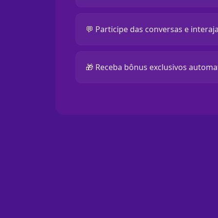
💬 Participe das conversas e interaj
🎁 Receba bônus exclusivos autom