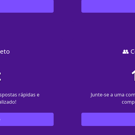
reto
👥 
t
espostas rápidas e
Junte-se a uma com
lizado!
compa
e