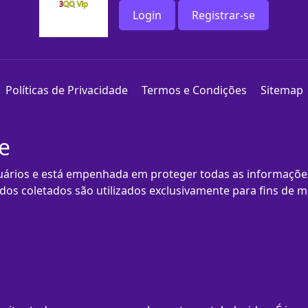
Login
Registrar-se
Políticas de Privacidade
Termos e Condições
Sitemap
de
suários e está empenhada em proteger todas as informaçõe
os coletados são utilizados exclusivamente para fins de m