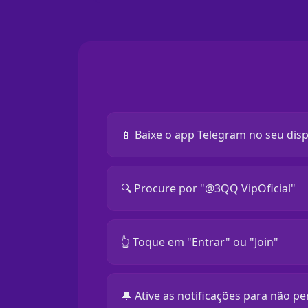
📱 Baixe o app Telegram no seu disp
🔍 Procure por "@3QQ VipOficial"
👆 Toque em "Entrar" ou "Join"
🔔 Ative as notificações para não p