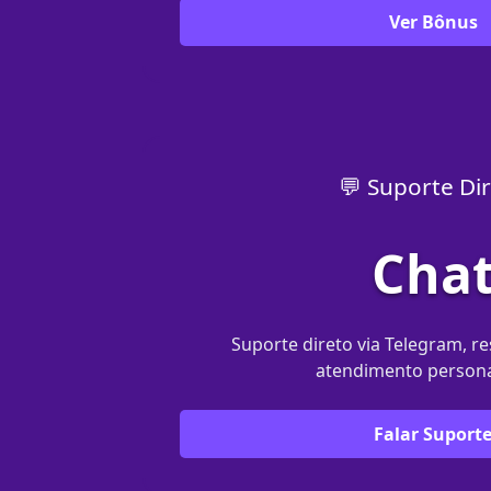
Ver Bônus
💬 Suporte Di
Cha
Suporte direto via Telegram, r
atendimento persona
Falar Suport