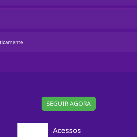
a
aticamente
SEGUIR AGORA
Acessos