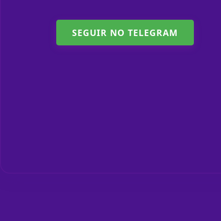
SEGUIR NO TELEGRAM