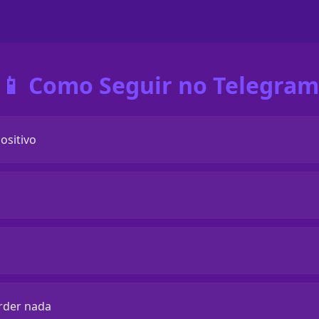
📱 Como Seguir no Telegram
ositivo
erder nada