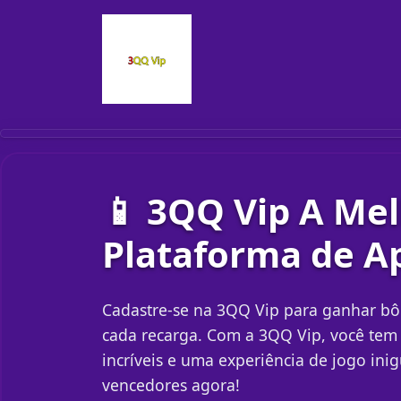
📱 3QQ Vip A Me
Plataforma de A
Cadastre-se na 3QQ Vip para ganhar bô
cada recarga. Com a 3QQ Vip, você tem
incríveis e uma experiência de jogo inig
vencedores agora!