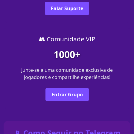
Falar Suporte
👥 Comunidade VIP
1000+
Junte-se a uma comunidade exclusiva de
jogadores e compartilhe experiências!
Entrar Grupo
📱 Como Seguir no Telegram