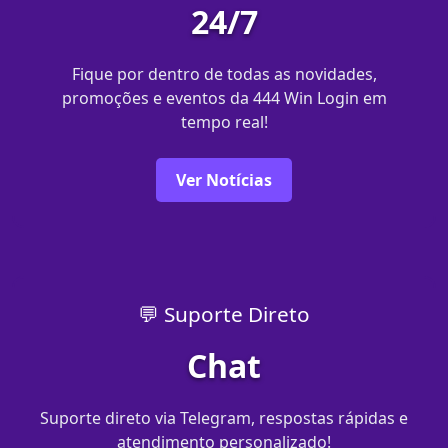
24/7
Fique por dentro de todas as novidades,
promoções e eventos da 444 Win Login em
tempo real!
Ver Notícias
💬 Suporte Direto
Chat
Suporte direto via Telegram, respostas rápidas e
atendimento personalizado!