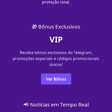
proteção total.
🎁 Bônus Exclusivos
VIP
Receba bônus exclusivos do Telegram,
promoções especiais e códigos promocionais
únicos!
Ver Bônus
📢 Notícias em Tempo Real