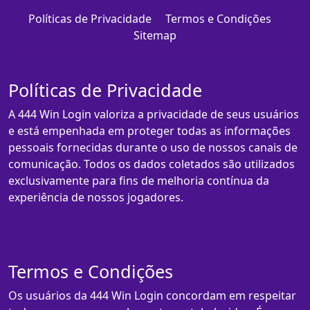
Políticas de Privacidade
Termos e Condições
Sitemap
Políticas de Privacidade
A 444 Win Login valoriza a privacidade de seus usuários
e está empenhada em proteger todas as informações
pessoais fornecidas durante o uso de nossos canais de
comunicação. Todos os dados coletados são utilizados
exclusivamente para fins de melhoria contínua da
experiência de nossos jogadores.
Termos e Condições
Os usuários da 444 Win Login concordam em respeitar