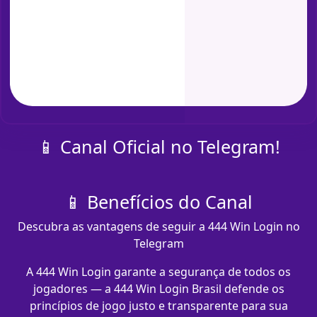
📱 Canal Oficial no Telegram!
📱 Benefícios do Canal
Descubra as vantagens de seguir a 444 Win Login no
Telegram
A 444 Win Login garante a segurança de todos os
jogadores — a 444 Win Login Brasil defende os
princípios de jogo justo e transparente para sua