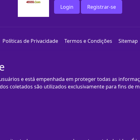
Login
Registrar-se
Políticas de Privacidade
Termos e Condições
Sitemap
de
s usuários e está empenhada em proteger todas as informaç
os coletados são utilizados exclusivamente para fins de m