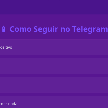
📱 Como Seguir no Telegram
ositivo
"
erder nada