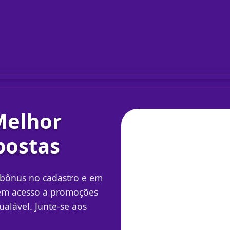
Melhor
postas
 bônus no cadastro e em
tem acesso a promoções
ualável. Junte-se aos