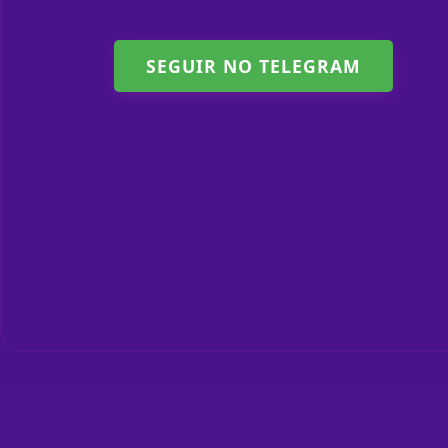
SEGUIR NO TELEGRAM