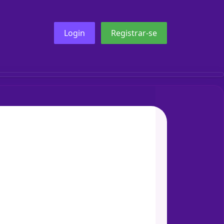
Login
Registrar-se