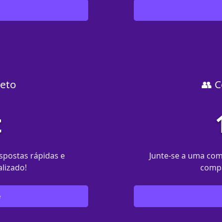
reto
👥 
t
espostas rápidas e
Junte-se a uma com
lizado!
compa
e