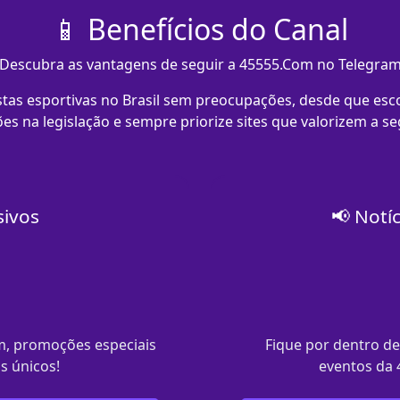
📱 Benefícios do Canal
Descubra as vantagens de seguir a 45555.Com no Telegra
tas esportivas no Brasil sem preocupações, desde que esc
ções na legislação e sempre priorize sites que valorizem a s
sivos
📢 Notí
m, promoções especiais
Fique por dentro d
s únicos!
eventos da 