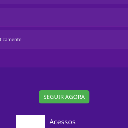
a
aticamente
SEGUIR AGORA
Acessos