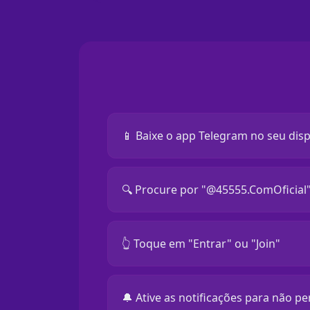
📱 Baixe o app Telegram no seu disp
🔍 Procure por "@45555.ComOficial
👆 Toque em "Entrar" ou "Join"
🔔 Ative as notificações para não p