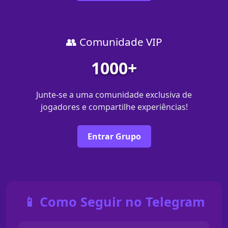
👥 Comunidade VIP
1000+
Junte-se a uma comunidade exclusiva de
jogadores e compartilhe experiências!
Entrar Grupo
📱 Como Seguir no Telegram