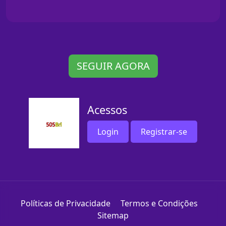
SEGUIR AGORA
Acessos
Login
Registrar-se
Políticas de Privacidade
Termos e Condições
Sitemap