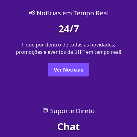
📢 Notícias em Tempo Real
24/7
Fique por dentro de todas as novidades,
promoções e eventos da 51FF em tempo real!
Ver Notícias
💬 Suporte Direto
Chat