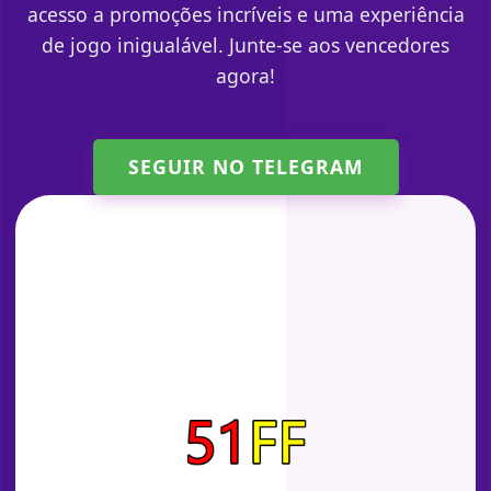
acesso a promoções incríveis e uma experiência
de jogo inigualável. Junte-se aos vencedores
agora!
SEGUIR NO TELEGRAM