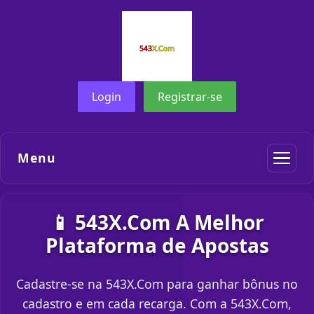
Login
Registrar-se
Menu
📱 543X.Com A Melhor
Plataforma de Apostas
Cadastre-se na 543X.Com para ganhar bônus no
cadastro e em cada recarga. Com a 543X.Com,