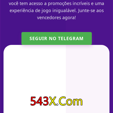
você tem acesso a promoções incríveis e uma
experiência de jogo inigualável. Junte-se aos
vencedores agora!
SEGUIR NO TELEGRAM