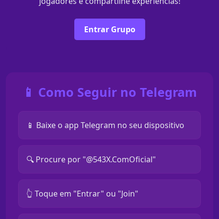
jogadores e compartilhe experiências!
Entrar Grupo
📱 Como Seguir no Telegram
📱 Baixe o app Telegram no seu dispositivo
🔍 Procure por "@543X.ComOficial"
👆 Toque em "Entrar" ou "Join"