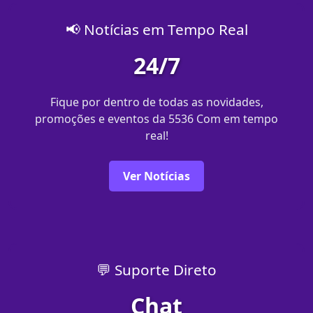
📢 Notícias em Tempo Real
24/7
Fique por dentro de todas as novidades,
promoções e eventos da 5536 Com em tempo
real!
Ver Notícias
💬 Suporte Direto
Chat