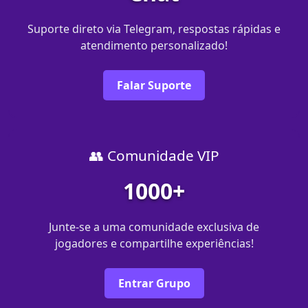
Suporte direto via Telegram, respostas rápidas e
atendimento personalizado!
Falar Suporte
👥 Comunidade VIP
1000+
Junte-se a uma comunidade exclusiva de
jogadores e compartilhe experiências!
Entrar Grupo