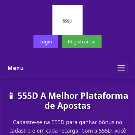
Login
Registrar-se
Menu
📱 555D A Melhor Plataforma
de Apostas
Cadastre-se na 555D para ganhar bônus no
cadastro e em cada recarga. Com a 555D, você