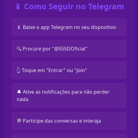
📱 Como Seguir no Telegram
📱 Baixe o app Telegram no seu dispositivo
🔍 Procure por "@555DOficial"
👆 Toque em "Entrar" ou "Join"
🔔 Ative as notificações para não perder
nada
💬 Participe das conversas e interaja