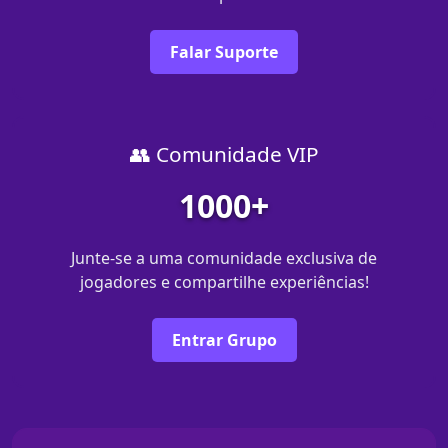
Falar Suporte
👥 Comunidade VIP
1000+
Junte-se a uma comunidade exclusiva de
jogadores e compartilhe experiências!
Entrar Grupo