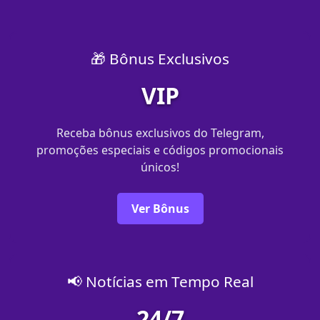
🎁 Bônus Exclusivos
VIP
Receba bônus exclusivos do Telegram,
promoções especiais e códigos promocionais
únicos!
Ver Bônus
📢 Notícias em Tempo Real
24/7