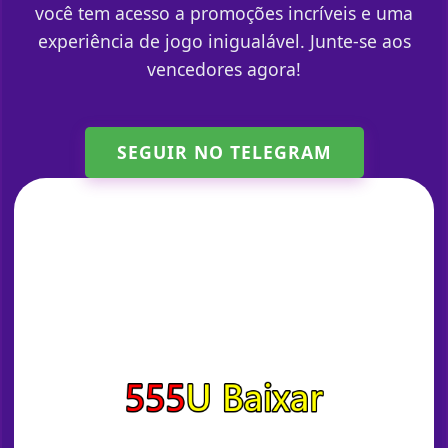
você tem acesso a promoções incríveis e uma
experiência de jogo inigualável. Junte-se aos
vencedores agora!
SEGUIR NO TELEGRAM