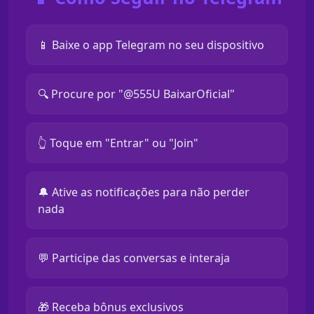
📱 Baixe o app Telegram no seu dispositivo
🔍 Procure por "@555U BaixarOficial"
👆 Toque em "Entrar" ou "Join"
🔔 Ative as notificações para não perder
nada
💬 Participe das conversas e interaja
🎁 Receba bônus exclusivos