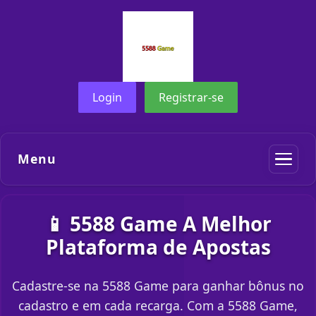
Login
Registrar-se
Menu
📱 5588 Game A Melhor
Plataforma de Apostas
Cadastre-se na 5588 Game para ganhar bônus no
cadastro e em cada recarga. Com a 5588 Game,