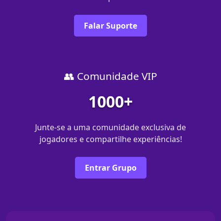
Falar Suporte
👥 Comunidade VIP
1000+
Junte-se a uma comunidade exclusiva de
jogadores e compartilhe experiências!
Entrar Grupo