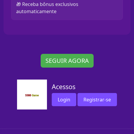
🎁 Receba bônus exclusivos
automaticamente
SEGUIR AGORA
Acessos
Login
Registrar-se