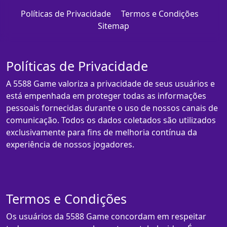
Políticas de Privacidade
Termos e Condições
Sitemap
Políticas de Privacidade
A 5588 Game valoriza a privacidade de seus usuários e
está empenhada em proteger todas as informações
pessoais fornecidas durante o uso de nossos canais de
comunicação. Todos os dados coletados são utilizados
exclusivamente para fins de melhoria contínua da
experiência de nossos jogadores.
Termos e Condições
Os usuários da 5588 Game concordam em respeitar