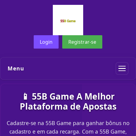
Login
Registrar-se
Menu
📱 55B Game A Melhor
Plataforma de Apostas
Cadastre-se na 55B Game para ganhar bônus no
cadastro e em cada recarga. Com a 55B Game,