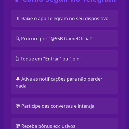
📱 Baixe o app Telegram no seu dispositivo
🔍 Procure por "@55B GameOficial"
👆 Toque em "Entrar" ou "Join"
🔔 Ative as notificações para não perder
nada
💬 Participe das conversas e interaja
🎁 Receba bônus exclusivos