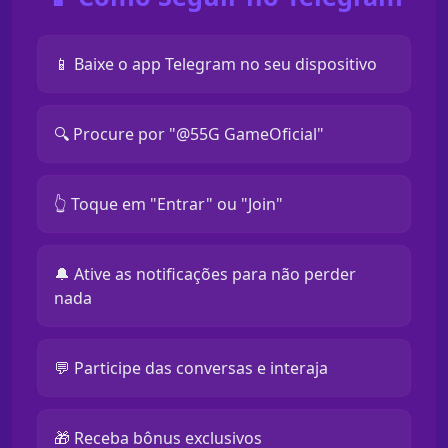
📱 Baixe o app Telegram no seu dispositivo
🔍 Procure por "@55G GameOficial"
👆 Toque em "Entrar" ou "Join"
🔔 Ative as notificações para não perder
nada
💬 Participe das conversas e interaja
🎁 Receba bônus exclusivos