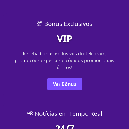
🎁 Bônus Exclusivos
VIP
Receba bônus exclusivos do Telegram,
promoções especiais e códigos promocionais
únicos!
Ver Bônus
📢 Notícias em Tempo Real
24/7