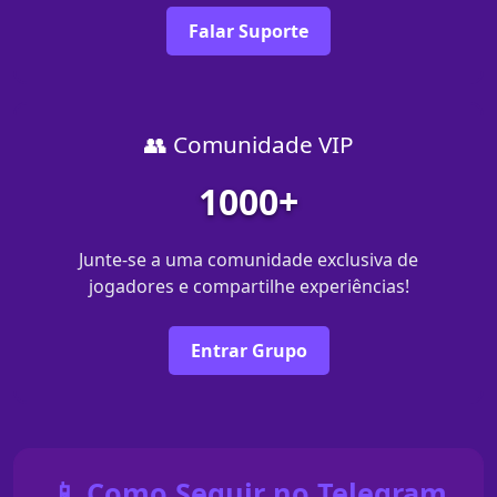
Falar Suporte
👥 Comunidade VIP
1000+
Junte-se a uma comunidade exclusiva de
jogadores e compartilhe experiências!
Entrar Grupo
📱 Como Seguir no Telegram