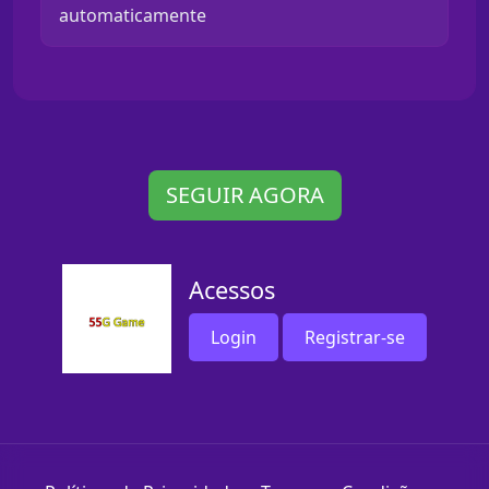
automaticamente
SEGUIR AGORA
Acessos
Login
Registrar-se