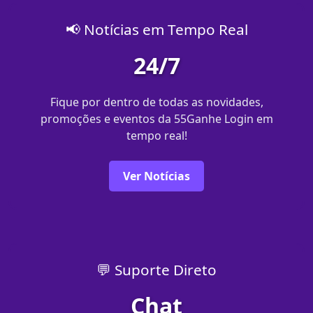
📢 Notícias em Tempo Real
24/7
Fique por dentro de todas as novidades,
promoções e eventos da 55Ganhe Login em
tempo real!
Ver Notícias
💬 Suporte Direto
Chat