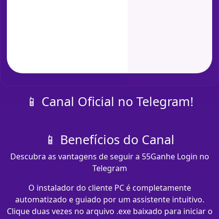
📱 Canal Oficial no Telegram!
📱 Benefícios do Canal
Descubra as vantagens de seguir a 55Ganhe Login no
Telegram
O instalador do cliente PC é completamente
automatizado e guiado por um assistente intuitivo.
Clique duas vezes no arquivo .exe baixado para iniciar o