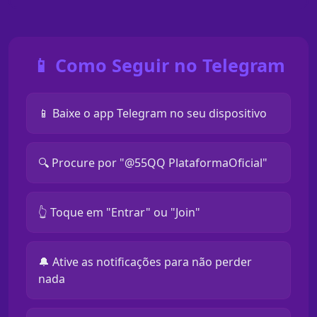
📱 Como Seguir no Telegram
📱 Baixe o app Telegram no seu dispositivo
🔍 Procure por "@55QQ PlataformaOficial"
👆 Toque em "Entrar" ou "Join"
🔔 Ative as notificações para não perder
nada