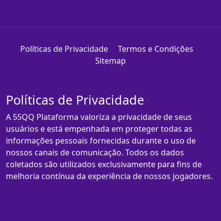
Políticas de Privacidade
Termos e Condições
Sitemap
Políticas de Privacidade
A 55QQ Plataforma valoriza a privacidade de seus
usuários e está empenhada em proteger todas as
informações pessoais fornecidas durante o uso de
nossos canais de comunicação. Todos os dados
coletados são utilizados exclusivamente para fins de
melhoria contínua da experiência de nossos jogadores.