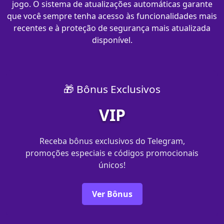
jogo. O sistema de atualizações automáticas garante
que você sempre tenha acesso às funcionalidades mais
recentes e à proteção de segurança mais atualizada
disponível.
🎁 Bônus Exclusivos
VIP
Receba bônus exclusivos do Telegram,
promoções especiais e códigos promocionais
únicos!
Ver Bônus