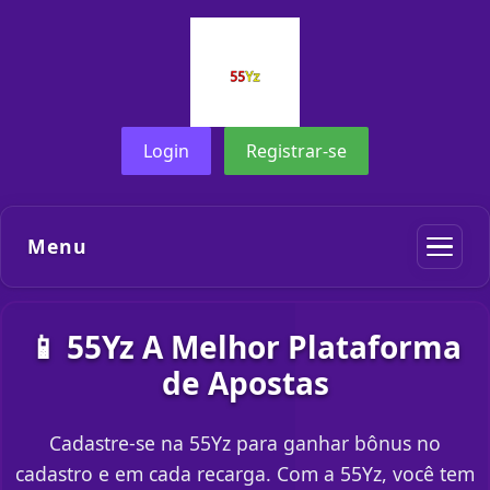
Login
Registrar-se
Menu
📱 55Yz A Melhor Plataforma
de Apostas
Cadastre-se na 55Yz para ganhar bônus no
cadastro e em cada recarga. Com a 55Yz, você tem