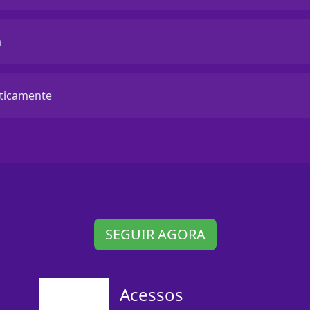
a
aticamente
SEGUIR AGORA
Acessos