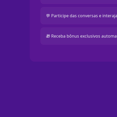
💬 Participe das conversas e interaj
🎁 Receba bônus exclusivos autom