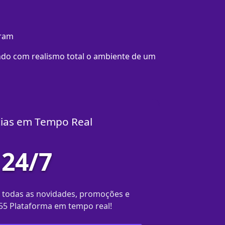
gram
ando com realismo total o ambiente de um
cias em Tempo Real
24/7
e todas as novidades, promoções e
55 Plataforma em tempo real!