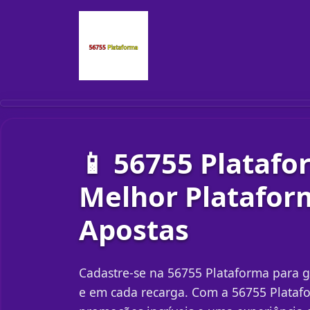
📱 56755 Platafo
Melhor Platafor
Apostas
Cadastre-se na 56755 Plataforma para 
e em cada recarga. Com a 56755 Plataf