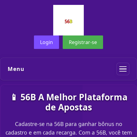
Login
Registrar-se
Menu
📱 56B A Melhor Plataforma
de Apostas
Cadastre-se na 56B para ganhar bônus no
cadastro e em cada recarga. Com a 56B, você tem