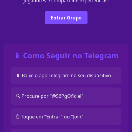
jogadores e compartilhe experiências!
Entrar Grupo
📱 Como Seguir no Telegram
📱 Baixe o app Telegram no seu dispositivo
🔍 Procure por "@56PgOficial"
👆 Toque em "Entrar" ou "Join"