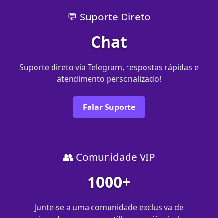
💬 Suporte Direto
Chat
Suporte direto via Telegram, respostas rápidas e
atendimento personalizado!
Falar Suporte
👥 Comunidade VIP
1000+
Junte-se a uma comunidade exclusiva de