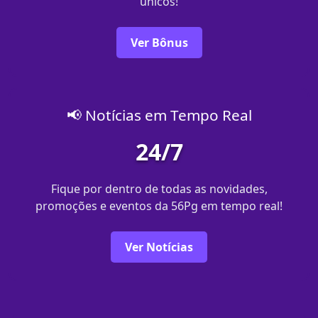
únicos!
Ver Bônus
📢 Notícias em Tempo Real
24/7
Fique por dentro de todas as novidades,
promoções e eventos da 56Pg em tempo real!
Ver Notícias