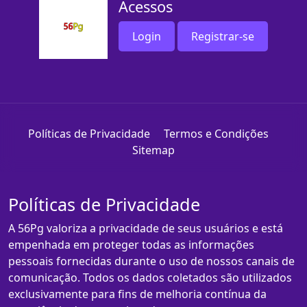
Acessos
Login
Registrar-se
Políticas de Privacidade
Termos e Condições
Sitemap
Políticas de Privacidade
A 56Pg valoriza a privacidade de seus usuários e está
empenhada em proteger todas as informações
pessoais fornecidas durante o uso de nossos canais de
comunicação. Todos os dados coletados são utilizados
exclusivamente para fins de melhoria contínua da