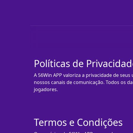
Políticas de Privacida
A 56Win APP valoriza a privacidade de seus
nossos canais de comunicação. Todos os dad
jogadores.
Termos e Condições