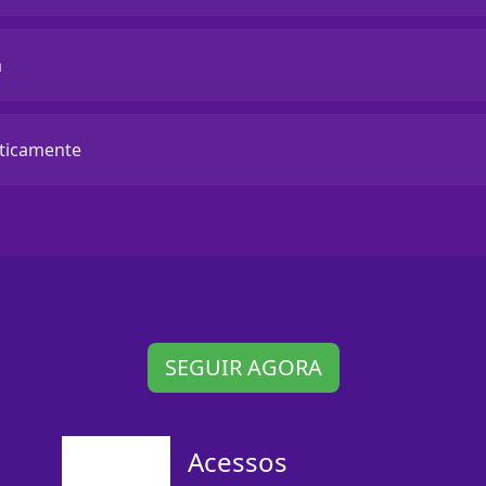
a
aticamente
SEGUIR AGORA
Acessos