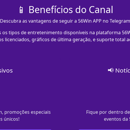
📱 Benefícios do Canal
Descubra as vantagens de seguir a 56Win APP no Telegra
os tipos de entretenimento disponíveis na plataforma 56Wi
 licenciados, gráficos de última geração, e suporte total ao
sivos
📢 Notí
m, promoções especiais
Fique por dentro d
s únicos!
eventos da 