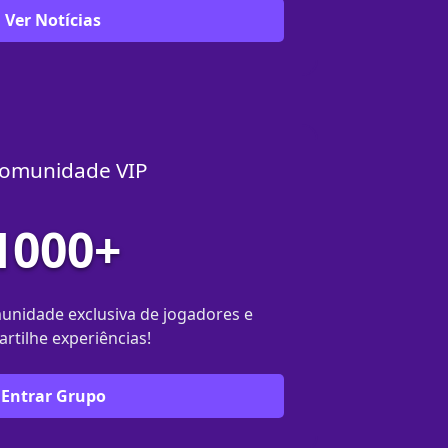
Ver Notícias
Comunidade VIP
1000+
unidade exclusiva de jogadores e
rtilhe experiências!
Entrar Grupo