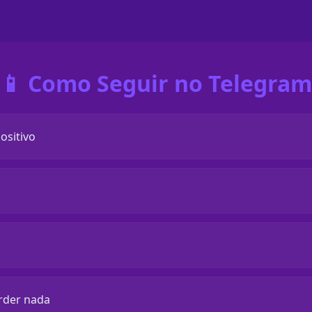
📱 Como Seguir no Telegram
ositivo
erder nada