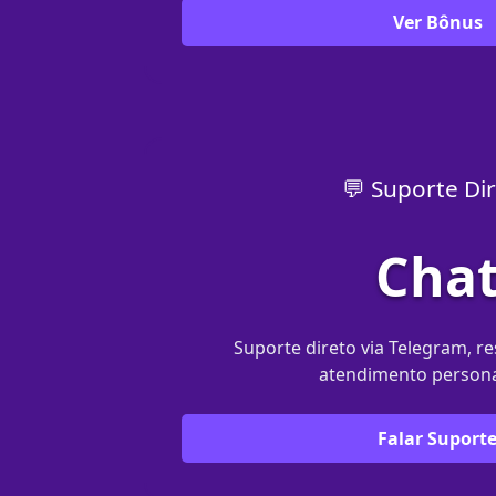
Ver Bônus
💬 Suporte Di
Cha
Suporte direto via Telegram, r
atendimento persona
Falar Suport