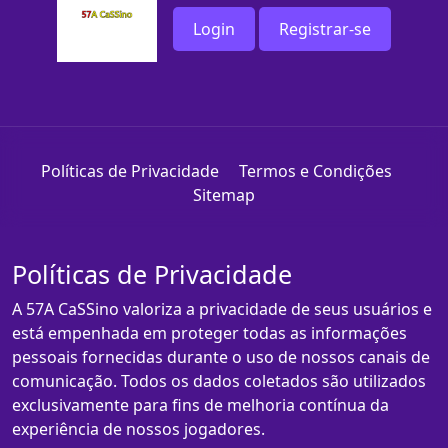
Login
Registrar-se
Políticas de Privacidade
Termos e Condições
Sitemap
Políticas de Privacidade
A 57A CaSSino valoriza a privacidade de seus usuários e
está empenhada em proteger todas as informações
pessoais fornecidas durante o uso de nossos canais de
comunicação. Todos os dados coletados são utilizados
exclusivamente para fins de melhoria contínua da
experiência de nossos jogadores.