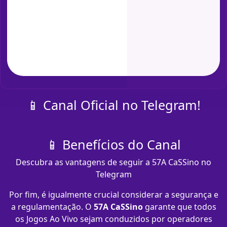
📱 Canal Oficial no Telegram!
📱 Benefícios do Canal
Descubra as vantagens de seguir a 57A CaSSino no
Telegram
Por fim, é igualmente crucial considerar a segurança e
a regulamentação. O
57A CaSSino
garante que todos
os Jogos Ao Vivo sejam conduzidos por operadores