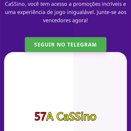
CaSSino, você tem acesso a promoções incríveis e
uma experiência de jogo inigualável. Junte-se aos
vencedores agora!
SEGUIR NO TELEGRAM