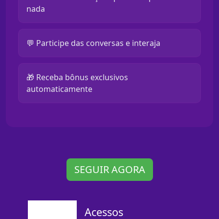
nada
💬 Participe das conversas e interaja
🎁 Receba bônus exclusivos
automaticamente
SEGUIR AGORA
Acessos