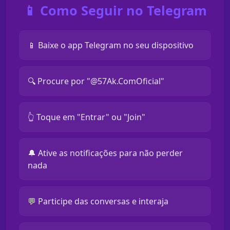
📱 Como Seguir no Telegram
📱 Baixe o app Telegram no seu dispositivo
🔍 Procure por "@57Ak.ComOficial"
👆 Toque em "Entrar" ou "Join"
🔔 Ative as notificações para não perder
nada
💬 Participe das conversas e interaja