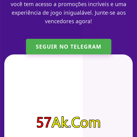
você tem acesso a promoções incríveis e uma
experiência de jogo inigualável. Junte-se aos
vencedores agora!
SEGUIR NO TELEGRAM