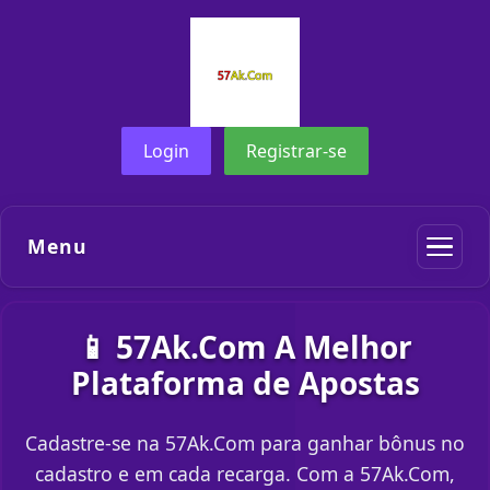
Login
Registrar-se
Menu
📱 57Ak.Com A Melhor
Plataforma de Apostas
Cadastre-se na 57Ak.Com para ganhar bônus no
cadastro e em cada recarga. Com a 57Ak.Com,