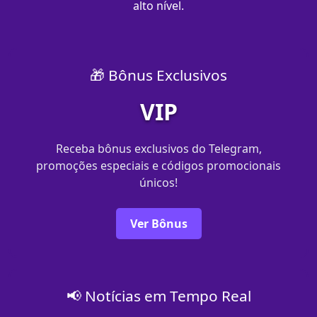
alto nível.
🎁 Bônus Exclusivos
VIP
Receba bônus exclusivos do Telegram,
promoções especiais e códigos promocionais
únicos!
Ver Bônus
📢 Notícias em Tempo Real