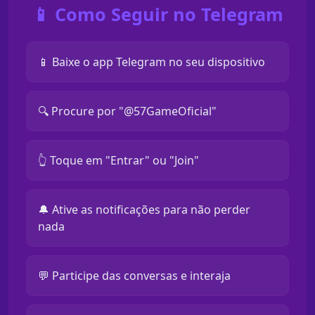
📱 Como Seguir no Telegram
📱 Baixe o app Telegram no seu dispositivo
🔍 Procure por "@57GameOficial"
👆 Toque em "Entrar" ou "Join"
🔔 Ative as notificações para não perder
nada
💬 Participe das conversas e interaja