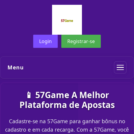
Login
Registrar-se
Menu
📱 57Game A Melhor
Plataforma de Apostas
Cadastre-se na 57Game para ganhar bônus no
cadastro e em cada recarga. Com a 57Game, você