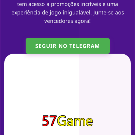
tem acesso a promoções incríveis e uma
experiência de jogo inigualável. Junte-se aos
vencedores agora!
SEGUIR NO TELEGRAM