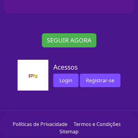
SEGUIR AGORA
Acessos
Login
Registrar-se
Políticas de Privacidade
Termos e Condições
Sitemap