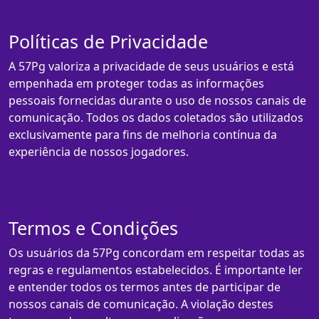
Políticas de Privacidade
A 57Pg valoriza a privacidade de seus usuários e está
empenhada em proteger todas as informações
pessoais fornecidas durante o uso de nossos canais de
comunicação. Todos os dados coletados são utilizados
exclusivamente para fins de melhoria contínua da
experiência de nossos jogadores.
Termos e Condições
Os usuários da 57Pg concordam em respeitar todas as
regras e regulamentos estabelecidos. É importante ler
e entender todos os termos antes de participar de
nossos canais de comunicação. A violação destes