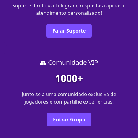
Suporte direto via Telegram, respostas rápidas e
atendimento personalizado!
Falar Suporte
👥 Comunidade VIP
1000+
Junte-se a uma comunidade exclusiva de
jogadores e compartilhe experiências!
Entrar Grupo