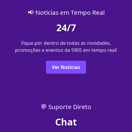
📢 Notícias em Tempo Real
24/7
Fique por dentro de todas as novidades,
promoções e eventos da 5905 em tempo real!
Ver Notícias
💬 Suporte Direto
Chat