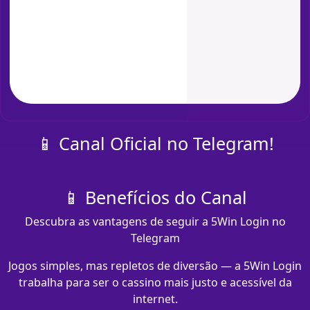
📱 Canal Oficial no Telegram!
📱 Benefícios do Canal
Descubra as vantagens de seguir a 5Win Login no
Telegram
Jogos simples, mas repletos de diversão — a 5Win Login
trabalha para ser o cassino mais justo e acessível da
internet.