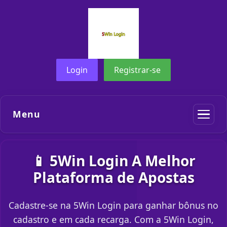
Login
Registrar-se
Menu
📱 5Win Login A Melhor
Plataforma de Apostas
Cadastre-se na 5Win Login para ganhar bônus no
cadastro e em cada recarga. Com a 5Win Login,