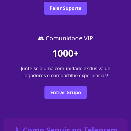
Falar Suporte
👥 Comunidade VIP
1000+
Junte-se a uma comunidade exclusiva de
jogadores e compartilhe experiências!
Entrar Grupo
📱 Como Seguir no Telegram