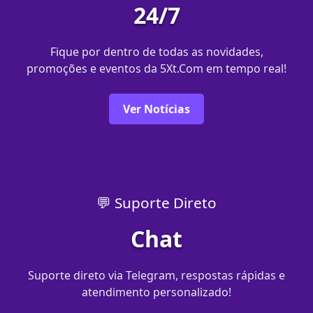
24/7
Fique por dentro de todas as novidades,
promoções e eventos da 5Xt.Com em tempo real!
Ver Notícias
💬 Suporte Direto
Chat
Suporte direto via Telegram, respostas rápidas e
atendimento personalizado!