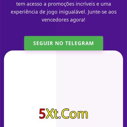
tem acesso a promoções incríveis e uma
experiência de jogo inigualável. Junte-se aos
vencedores agora!
SEGUIR NO TELEGRAM