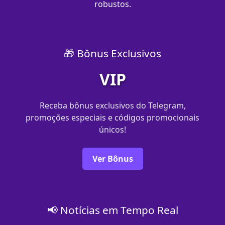
robustos.
🎁 Bônus Exclusivos
VIP
Receba bônus exclusivos do Telegram,
promoções especiais e códigos promocionais
únicos!
Ver Bônus
📢 Notícias em Tempo Real