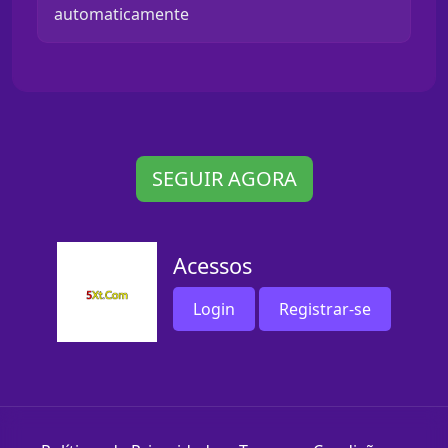
automaticamente
SEGUIR AGORA
Acessos
Login
Registrar-se