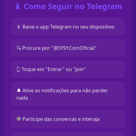
📱 Como Seguir no Telegram
📱 Baixe o app Telegram no seu dispositivo
🔍 Procure por "@5Y5Y.ComOficial"
👆 Toque em "Entrar" ou "Join"
🔔 Ative as notificações para não perder
nada
💬 Participe das conversas e interaja