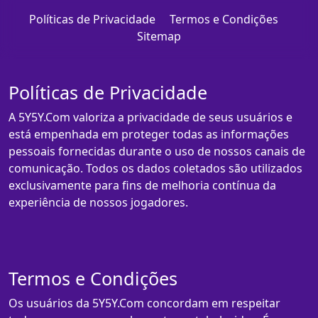
Políticas de Privacidade
Termos e Condições
Sitemap
Políticas de Privacidade
A 5Y5Y.Com valoriza a privacidade de seus usuários e
está empenhada em proteger todas as informações
pessoais fornecidas durante o uso de nossos canais de
comunicação. Todos os dados coletados são utilizados
exclusivamente para fins de melhoria contínua da
experiência de nossos jogadores.
Termos e Condições
Os usuários da 5Y5Y.Com concordam em respeitar