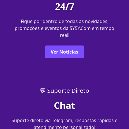
24/7
Fique por dentro de todas as novidades,
promoções e eventos da 5Y5Y.Com em tempo
real!
Ver Notícias
💬 Suporte Direto
Chat
Suporte direto via Telegram, respostas rápidas e
atendimento personalizado!