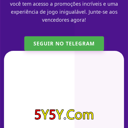
você tem acesso a promoções incríveis e uma
experiência de jogo inigualável. Junte-se aos
vencedores agora!
SEGUIR NO TELEGRAM