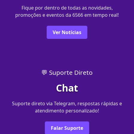
Fique por dentro de todas as novidades,
promoções e eventos da 6566 em tempo real!
Ver Notícias
💬 Suporte Direto
Chat
Suporte direto via Telegram, respostas rápidas e
atendimento personalizado!
Falar Suporte