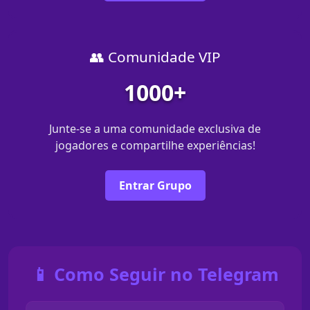
👥 Comunidade VIP
1000+
Junte-se a uma comunidade exclusiva de
jogadores e compartilhe experiências!
Entrar Grupo
📱 Como Seguir no Telegram