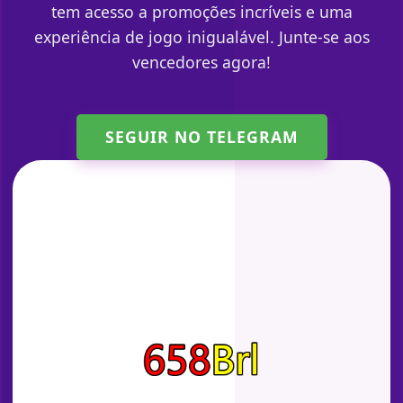
tem acesso a promoções incríveis e uma
experiência de jogo inigualável. Junte-se aos
vencedores agora!
SEGUIR NO TELEGRAM