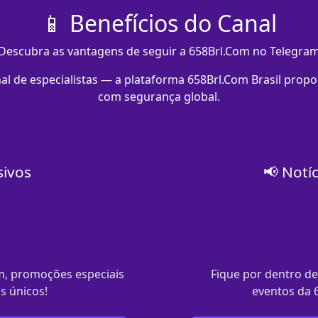
📱 Benefícios do Canal
Descubra as vantagens de seguir a 658Brl.Com no Telegra
l de especialistas — a plataforma 658Brl.Com Brasil propor
com segurança global.
sivos
📢 Notí
m, promoções especiais
Fique por dentro d
s únicos!
eventos da 