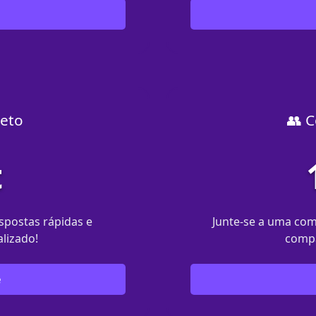
reto
👥 
t
espostas rápidas e
Junte-se a uma com
lizado!
compa
e