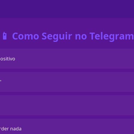
📱 Como Seguir no Telegram
ositivo
"
erder nada