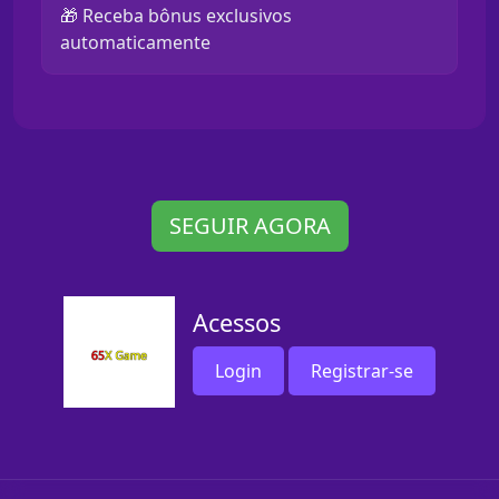
🎁 Receba bônus exclusivos
automaticamente
SEGUIR AGORA
Acessos
Login
Registrar-se