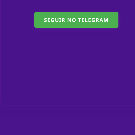
SEGUIR NO TELEGRAM