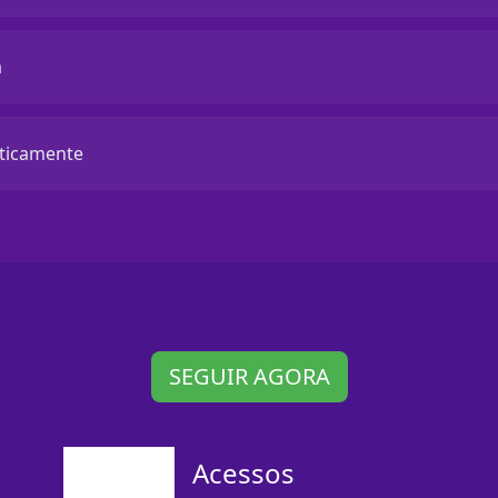
a
aticamente
SEGUIR AGORA
Acessos