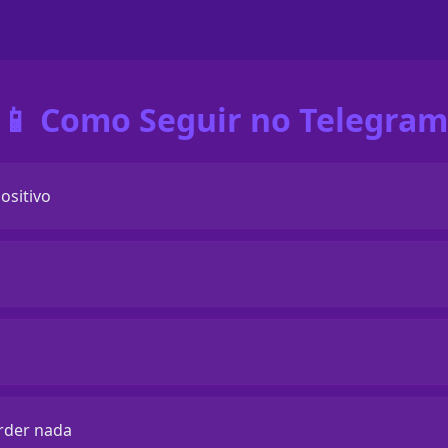
📱 Como Seguir no Telegram
ositivo
erder nada