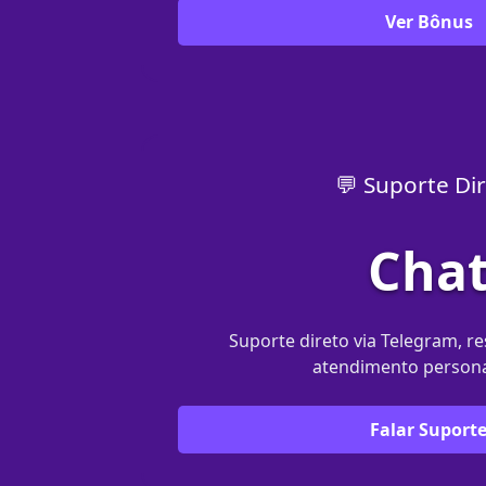
Ver Bônus
💬 Suporte Di
Cha
Suporte direto via Telegram, r
atendimento persona
Falar Suport