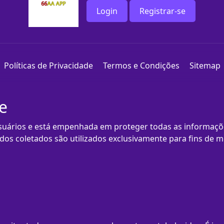
Login
Registrar-se
Políticas de Privacidade
Termos e Condições
Sitemap
de
usuários e está empenhada em proteger todas as informaçõ
os coletados são utilizados exclusivamente para fins de m