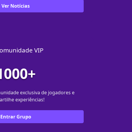
Ver Notícias
Comunidade VIP
1000+
unidade exclusiva de jogadores e
rtilhe experiências!
Entrar Grupo