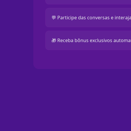
💬 Participe das conversas e interaj
🎁 Receba bônus exclusivos autom