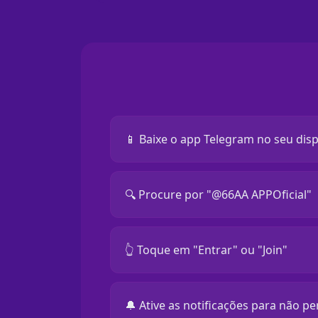
📱 Baixe o app Telegram no seu disp
🔍 Procure por "@66AA APPOficial"
👆 Toque em "Entrar" ou "Join"
🔔 Ative as notificações para não p