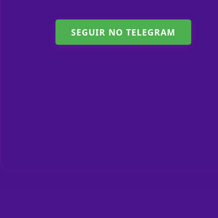
SEGUIR NO TELEGRAM