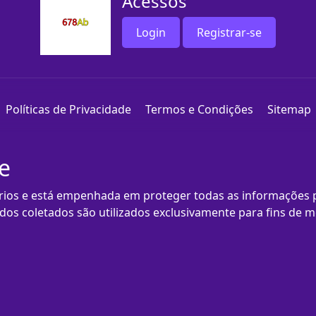
Acessos
Login
Registrar-se
Políticas de Privacidade
Termos e Condições
Sitemap
de
ários e está empenhada em proteger todas as informações 
os coletados são utilizados exclusivamente para fins de m