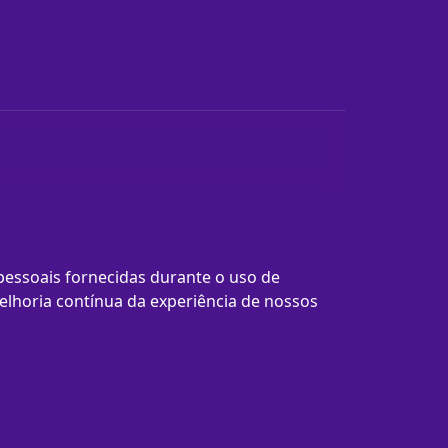
pessoais fornecidas durante o uso de
elhoria contínua da experiência de nossos