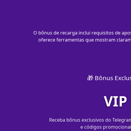
O bônus de recarga inclui requisitos de ap
oferece ferramentas que mostram claram
🎁 Bônus Exclu
VIP
Receba bônus exclusivos do Telegra
e códigos promocionai