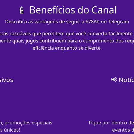
📱 Benefícios do Canal
Descubra as vantagens de seguir a 678Ab no Telegram
ostas razoáveis que permitem que você converta facilmente
ente quais jogos contribuem para o cumprimento dos requi
eficiência enquanto se diverte.
sivos
📢 Notí
m, promoções especiais
Fique por dentro d
s únicos!
eventos d