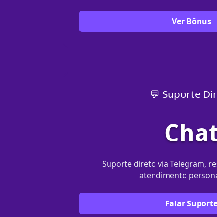
Ver Bônus
💬 Suporte Di
Cha
Suporte direto via Telegram, r
atendimento persona
Falar Suport