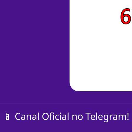
📱 Canal Oficial no Telegram!