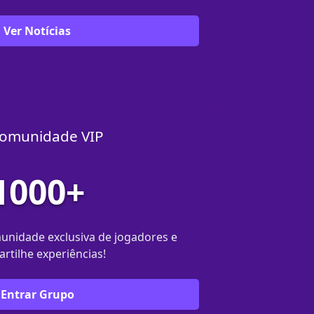
Ver Notícias
Comunidade VIP
1000+
unidade exclusiva de jogadores e
rtilhe experiências!
Entrar Grupo