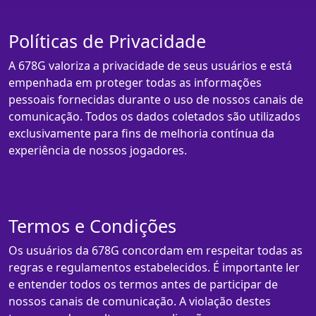
Políticas de Privacidade
A 678G valoriza a privacidade de seus usuários e está
empenhada em proteger todas as informações
pessoais fornecidas durante o uso de nossos canais de
comunicação. Todos os dados coletados são utilizados
exclusivamente para fins de melhoria contínua da
experiência de nossos jogadores.
Termos e Condições
Os usuários da 678G concordam em respeitar todas as
regras e regulamentos estabelecidos. É importante ler
e entender todos os termos antes de participar de
nossos canais de comunicação. A violação destes