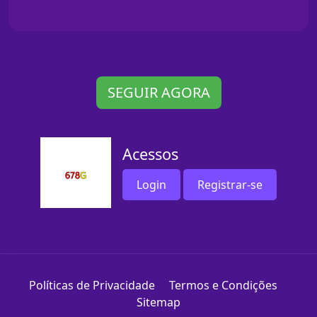
SEGUIR AGORA
Acessos
Login
Registrar-se
Políticas de Privacidade
Termos e Condições
Sitemap