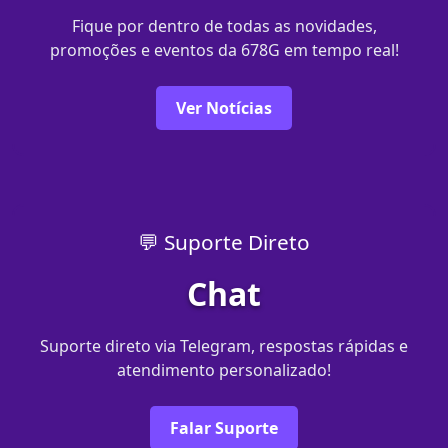
Fique por dentro de todas as novidades,
promoções e eventos da 678G em tempo real!
Ver Notícias
💬 Suporte Direto
Chat
Suporte direto via Telegram, respostas rápidas e
atendimento personalizado!
Falar Suporte